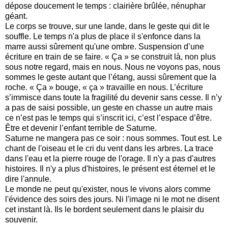
dépose doucement le temps : clairière brûlée, nénuphar
géant.
Le corps se trouve, sur une lande, dans le geste qui dit le
souffle. Le temps n'a plus de place il s'enfonce dans la
marre aussi sûrement qu'une ombre. Suspension d’une
écriture en train de se faire. « Ça » se construit là, non plus
sous notre regard, mais en nous. Nous ne voyons pas, nous
sommes le geste autant que l’étang, aussi sûrement que la
roche. « Ça » bouge, « ça » travaille en nous. L’écriture
s’immisce dans toute la fragilité du devenir sans cesse. Il n’y
a pas de saisi possible, un geste en chasse un autre mais
ce n’est pas le temps qui s’inscrit ici, c’est l’espace d’être.
Être et devenir l’enfant terrible de Saturne.
Saturne ne mangera pas ce soir : nous sommes. Tout est. Le
chant de l'oiseau et le cri du vent dans les arbres. La trace
dans l'eau et la pierre rouge de l'orage. Il n'y a pas d'autres
histoires. Il n'y a plus d'histoires, le présent est éternel et le
dire l'annule.
Le monde ne peut qu'exister, nous le vivons alors comme
l'évidence des soirs des jours. Ni l'image ni le mot ne disent
cet instant là. Ils le bordent seulement dans le plaisir du
souvenir.